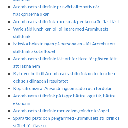
Aromhusets stilldrink: prisvärt alternativ när
flaskpriserna ökar
Aromhusets stilldrink: mer smak per krona än flaskläsk
Varje såld lunch kan bli billigare med Aromhusets
stilldrink
Minska belastningen på personalen – låt Aromhusets
stilldrink sköta flödet
Aromhusets stilldrink: lätt att förklara för gästen, lätt
att räkna hem
Byt över helt till Aromhusets stilldrink under lunchen
och se skillnaden i resultatet
Köp citronsyra: Användningsområden och fördelar
Aromhusets stilldrink på tapp: bättre logistik, bättre
ekonomi
Aromhusets stilldrink: mer volym, mindre krångel
Spara tid, plats och pengar med Aromhusets stilldrink i
stället för flaskor