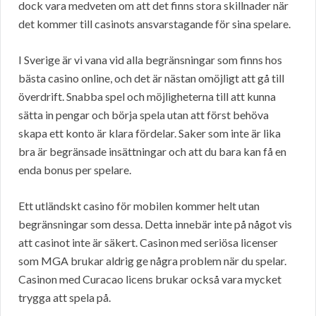
dock vara medveten om att det finns stora skillnader när
det kommer till casinots ansvarstagande för sina spelare.
I Sverige är vi vana vid alla begränsningar som finns hos
bästa casino online, och det är nästan omöjligt att gå till
överdrift. Snabba spel och möjligheterna till att kunna
sätta in pengar och börja spela utan att först behöva
skapa ett konto är klara fördelar. Saker som inte är lika
bra är begränsade insättningar och att du bara kan få en
enda bonus per spelare.
Ett utländskt casino för mobilen kommer helt utan
begränsningar som dessa. Detta innebär inte på något vis
att casinot inte är säkert. Casinon med seriösa licenser
som MGA brukar aldrig ge några problem när du spelar.
Casinon med Curacao licens brukar också vara mycket
trygga att spela på.