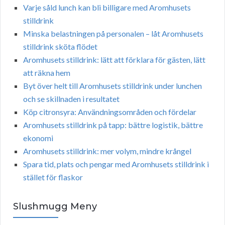
Varje såld lunch kan bli billigare med Aromhusets
stilldrink
Minska belastningen på personalen – låt Aromhusets
stilldrink sköta flödet
Aromhusets stilldrink: lätt att förklara för gästen, lätt
att räkna hem
Byt över helt till Aromhusets stilldrink under lunchen
och se skillnaden i resultatet
Köp citronsyra: Användningsområden och fördelar
Aromhusets stilldrink på tapp: bättre logistik, bättre
ekonomi
Aromhusets stilldrink: mer volym, mindre krångel
Spara tid, plats och pengar med Aromhusets stilldrink i
stället för flaskor
Slushmugg Meny