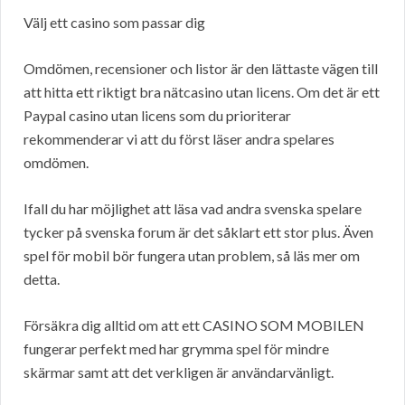
Välj ett casino som passar dig
Omdömen, recensioner och listor är den lättaste vägen till
att hitta ett riktigt bra nätcasino utan licens. Om det är ett
Paypal casino utan licens som du prioriterar
rekommenderar vi att du först läser andra spelares
omdömen.
Ifall du har möjlighet att läsa vad andra svenska spelare
tycker på svenska forum är det såklart ett stor plus. Även
spel för mobil bör fungera utan problem, så läs mer om
detta.
Försäkra dig alltid om att ett CASINO SOM MOBILEN
fungerar perfekt med har grymma spel för mindre
skärmar samt att det verkligen är användarvänligt.