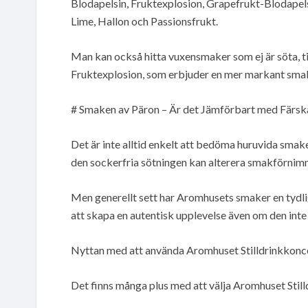
Blodapelsin, Fruktexplosion, Grapefrukt-Blodapels
Lime, Hallon och Passionsfrukt.
Man kan också hitta vuxensmaker som ej är söta, t
Fruktexplosion, som erbjuder en mer markant smak
# Smaken av Päron – Är det Jämförbart med Färsk
Det är inte alltid enkelt att bedöma huruvida sma
den sockerfria sötningen kan alterera smakförnim
Men generellt sett har Aromhusets smaker en tydlig 
att skapa en autentisk upplevelse även om den inte 
Nyttan med att använda Aromhuset Stilldrinkkonc
Det finns många plus med att välja Aromhuset Stil