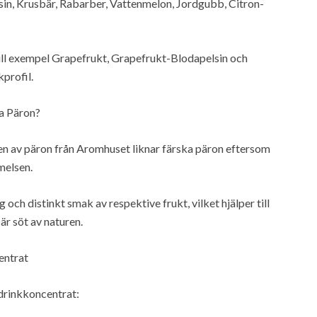
in, Krusbär, Rabarber, Vattenmelon, Jordgubb, Citron-
ill exempel Grapefrukt, Grapefrukt-Blodapelsin och
profil.
a Päron?
ken av päron från Aromhuset liknar färska päron eftersom
melsen.
och distinkt smak av respektive frukt, vilket hjälper till
är söt av naturen.
entrat
ldrinkkoncentrat: