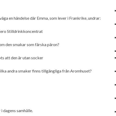
rväga en händelse där Emma, som lever i Frankrike, undrar:
ero Stilldrinkkoncentrat
 om den smakar som färska päron?
ots att den är utan socker
 vilka andra smaker finns tillgängliga från Aromhuset?
r i dagens samhälle.