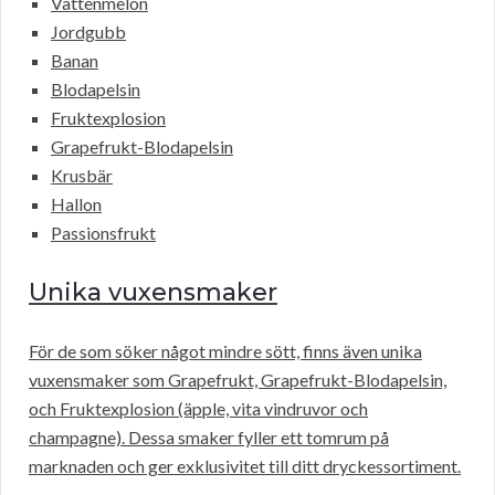
Vattenmelon
Jordgubb
Banan
Blodapelsin
Fruktexplosion
Grapefrukt-Blodapelsin
Krusbär
Hallon
Passionsfrukt
Unika vuxensmaker
För de som söker något mindre sött, finns även unika
vuxensmaker som Grapefrukt, Grapefrukt-Blodapelsin,
och Fruktexplosion (äpple, vita vindruvor och
champagne). Dessa smaker fyller ett tomrum på
marknaden och ger exklusivitet till ditt dryckessortiment.