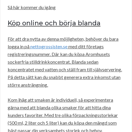
Så här kommer du igång
Köp online och börja blanda
För att dra nytta av denna möjligheten, behöver du bara
logga in på
nettogrossisten.se
med ditt företags
registreringsnummer. Där kan du köpa Aromhusets
sockerfria stilldrinkkoncentrat. Blanda sedan
koncentratet med vatten och ställ fram till självservering.
På detta sätt kan du snabbt generera extra inkomst utan
större ansträngning.
Kom ihåg att smaken är individuell, så experimentera
gärna med att blanda olika smaker för att hitta dina
kunders favoriter. Med tre olika förpackningsstorlekar
(500 ml, 2 liter och 5 liter) kan du köpa den mängd som
bäst passar din verksamhets storlek och behov.