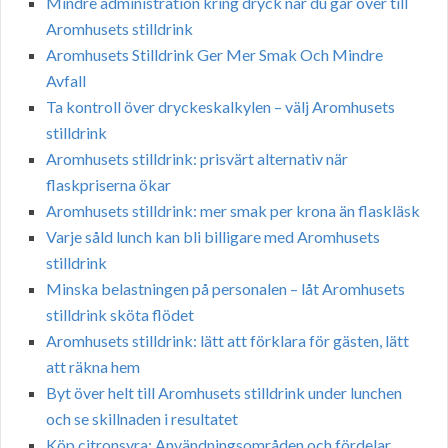
Mindre administration kring dryck när du går över till
Aromhusets stilldrink
Aromhusets Stilldrink Ger Mer Smak Och Mindre
Avfall
Ta kontroll över dryckeskalkylen – välj Aromhusets
stilldrink
Aromhusets stilldrink: prisvärt alternativ när
flaskpriserna ökar
Aromhusets stilldrink: mer smak per krona än flaskläsk
Varje såld lunch kan bli billigare med Aromhusets
stilldrink
Minska belastningen på personalen – låt Aromhusets
stilldrink sköta flödet
Aromhusets stilldrink: lätt att förklara för gästen, lätt
att räkna hem
Byt över helt till Aromhusets stilldrink under lunchen
och se skillnaden i resultatet
Köp citronsyra: Användningsområden och fördelar