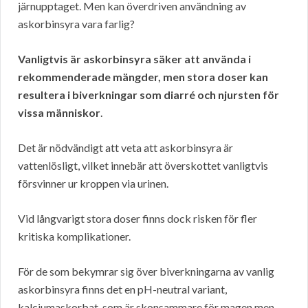
järnupptaget. Men kan överdriven användning av
askorbinsyra vara farlig?
Vanligtvis är askorbinsyra säker att använda i
rekommenderade mängder, men stora doser kan
resultera i biverkningar som diarré och njursten för
vissa människor
.
Det är nödvändigt att veta att askorbinsyra är
vattenlösligt, vilket innebär att överskottet vanligtvis
försvinner ur kroppen via urinen.
Vid långvarigt stora doser finns dock risken för fler
kritiska komplikationer.
För de som bekymrar sig över biverkningarna av vanlig
askorbinsyra finns det en pH-neutral variant,
kalciumaskorbat, som är skonsammare för magen men