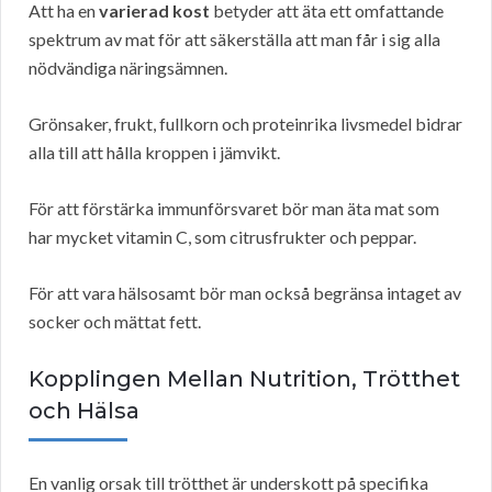
Att ha en
varierad kost
betyder att äta ett omfattande
spektrum av mat för att säkerställa att man får i sig alla
nödvändiga näringsämnen.
Grönsaker, frukt, fullkorn och proteinrika livsmedel bidrar
alla till att hålla kroppen i jämvikt.
För att förstärka immunförsvaret bör man äta mat som
har mycket vitamin C, som citrusfrukter och peppar.
För att vara hälsosamt bör man också begränsa intaget av
socker och mättat fett.
Kopplingen Mellan Nutrition, Trötthet
och Hälsa
En vanlig orsak till trötthet är underskott på specifika