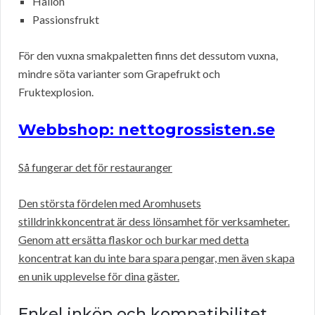
Hallon
Passionsfrukt
För den vuxna smakpaletten finns det dessutom vuxna,
mindre söta varianter som Grapefrukt och
Fruktexplosion.
Webbshop: nettogrossisten.se
Så fungerar det för restauranger
Den största fördelen med Aromhusets
stilldrinkkoncentrat är dess lönsamhet för verksamheter.
Genom att ersätta flaskor och burkar med detta
koncentrat kan du inte bara spara pengar, men även skapa
en unik upplevelse för dina gäster.
Enkel inköp och kompatibilitet