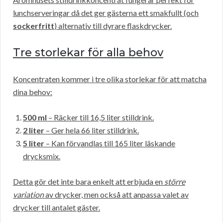
lunchserveringar då det ger gästerna ett smakfullt (och
sockerfritt
) alternativ till dyrare flaskdrycker.
Tre storlekar för alla behov
Koncentraten kommer i tre olika storlekar för att matcha
dina behov:
500 ml
– Räcker till 16,5 liter stilldrink.
2 liter
– Ger hela 66 liter stilldrink.
5 liter
– Kan förvandlas till 165 liter läskande
drycksmix.
Detta gör det inte bara enkelt att erbjuda en
större
variation
av drycker, men också att anpassa valet av
drycker till antalet gäster.