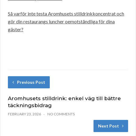
Så varför inte testa Aromhusets stilldrinkkoncentrat och
gör din restaurangs luncher oemotståndliga för dina
gäster?
Previous Post
Aromhusets stilldrink: enkel väg till bättre
täckningsbidrag
FEBRUARY 23, 2026
NO COMMENTS
Next Post