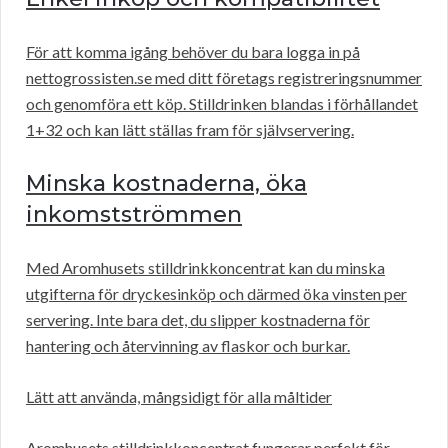
För att komma igång behöver du bara logga in på
nettogrossisten.se med ditt företags registreringsnummer
och genomföra ett köp. Stilldrinken blandas i förhållandet
1+32 och kan lätt ställas fram för självservering.
Minska kostnaderna, öka
inkomstströmmen
Med Aromhusets stilldrinkkoncentrat kan du minska
utgifterna för dryckesinköp och därmed öka vinsten per
servering. Inte bara det, du slipper kostnaderna för
hantering och återvinning av flaskor och burkar.
Lätt att använda, mångsidigt för alla måltider
Aromhusets stilldrinkkoncentrat fungerar perfekt för