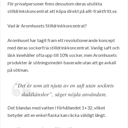
För privatpersoner finns dessutom deras utsökta
stilldrinkskoncentrat att köpa direkt på allt-fraktfritt.se.
Vad är Aromhusets Stilldrinkkoncentrat?
Aromhuset har tagit fram ett revolutionerande koncept
med deras sockerfria stilldrinkkoncentrat. Vanlig saft och
läsk innehåller ofta upp till 10% socker, men Aromhusets
produkter är sötningsmedel-baserade utan att ge avkall
på sötman.
”Det är som att njuta av en saft utan sockrets
skuldkänslor”, säger nöjda användare.
Det blandas med vatten i förhållandet 1+32, vilket
betyder att en enkel flaska kan räcka väldigt långt.