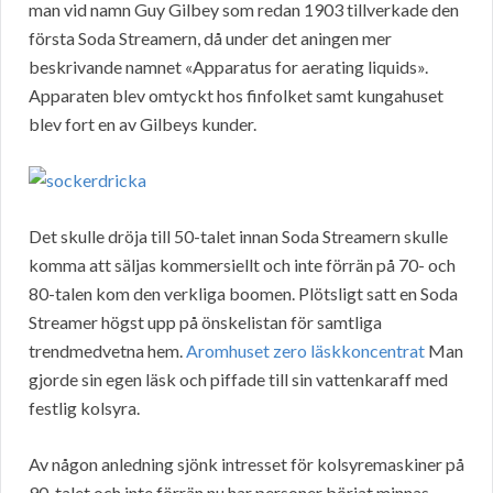
man vid namn Guy Gilbey som redan 1903 tillverkade den
första Soda Streamern, då under det aningen mer
beskrivande namnet «Apparatus for aerating liquids».
Apparaten blev omtyckt hos finfolket samt kungahuset
blev fort en av Gilbeys kunder.
Det skulle dröja till 50-talet innan Soda Streamern skulle
komma att säljas kommersiellt och inte förrän på 70- och
80-talen kom den verkliga boomen. Plötsligt satt en Soda
Streamer högst upp på önskelistan för samtliga
trendmedvetna hem.
Aromhuset zero läskkoncentrat
Man
gjorde sin egen läsk och piffade till sin vattenkaraff med
festlig kolsyra.
Av någon anledning sjönk intresset för kolsyremaskiner på
90-talet och inte förrän nu har personer börjat minnas