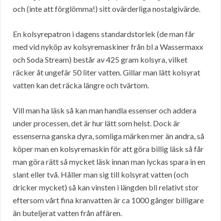
och (inte att förglömma!) sitt ovärderliga nostalgivärde.
En kolsyrepatron i dagens standardstorlek (de man får
med vid nyköp av kolsyremaskiner från bl a Wassermaxx
och Soda Stream) består av 425 gram kolsyra, vilket
räcker åt ungefär 50 liter vatten. Gillar man lätt kolsyrat
vatten kan det räcka längre och tvärtom.
Vill man ha läsk så kan man handla essenser och addera
under processen, det är hur lätt som helst. Dock är
essenserna ganska dyra, somliga märken mer än andra, så
köper man en kolsyremaskin för att göra billig läsk så får
man göra rätt så mycket läsk innan man lyckas spara in en
slant eller två. Håller man sig till kolsyrat vatten (och
dricker mycket) så kan vinsten i längden bli relativt stor
eftersom vårt fina kranvatten är ca 1000 gånger billigare
än buteljerat vatten från affären.