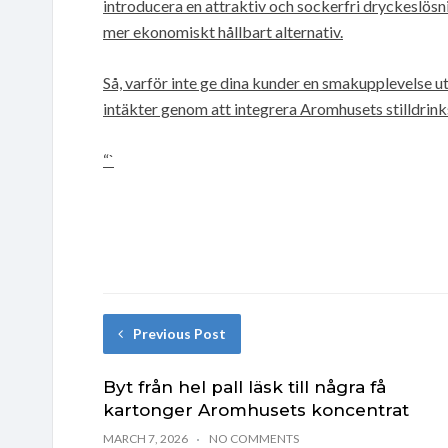
introducera en attraktiv och sockerfri dryckeslösnin
mer ekonomiskt hållbart alternativ.
Så, varför inte ge dina kunder en smakupplevelse u
intäkter genom att integrera Aromhusets stilldrink
“`
Previous Post
Byt från hel pall läsk till några få
kartonger Aromhusets koncentrat
MARCH 7, 2026
NO COMMENTS