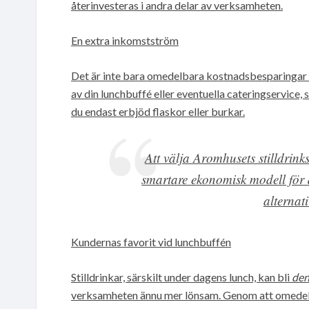
återinvesteras i andra delar av verksamheten.
En extra inkomstström
Det är inte bara omedelbara kostnadsbesparingar du
av din lunchbuffé eller eventuella cateringservice, s
du endast erbjöd flaskor eller burkar.
Att välja Aromhusets stilldrink
smartare ekonomisk modell för d
alternati
Kundernas favorit vid lunchbuffén
Stilldrinkar, särskilt under dagens lunch, kan bli
de
verksamheten ännu mer lönsam. Genom att omedel