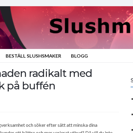
BESTÄLL SLUSHSMAKER
BLOGG
naden radikalt med
k på buffén
ngverksamhet och söker efter sätt att minska dina
under ett bättre och mer varierat utbud? Då vill du inte