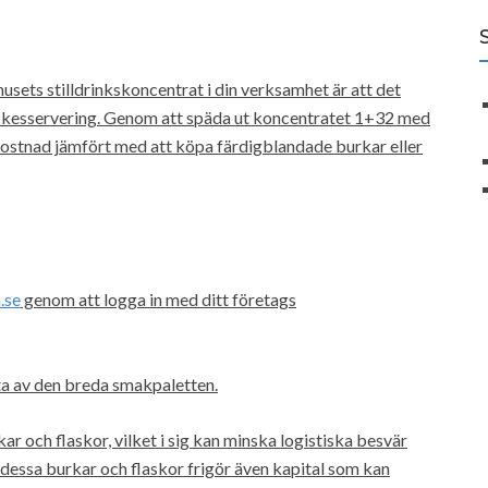
sets stilldrinkskoncentrat i din verksamhet är att det
yckesservering. Genom att späda ut koncentratet 1+32 med
 kostnad jämfört med att köpa färdigblandade burkar eller
.se
genom att logga in med ditt företags
juta av den breda smakpaletten.
r och flaskor, vilket i sig kan minska logistiska besvär
dessa burkar och flaskor frigör även kapital som kan