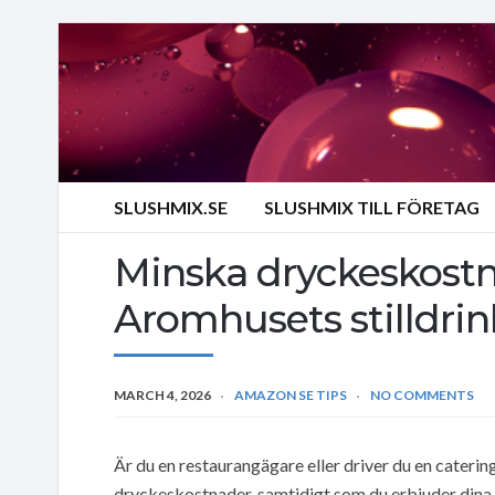
SLUSHMIX.SE
SLUSHMIX TILL FÖRETAG
Minska dryckeskost
Aromhusets stilldrin
MARCH 4, 2026
AMAZON SE TIPS
NO COMMENTS
Är du en restaurangägare eller driver du en cateri
dryckeskostnader, samtidigt som du erbjuder dina k