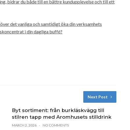
g, bidrar du både till en bättre kundupplevelse och till ett
töver det vanliga och samtidigt öka din verksamhets
skoncentrat i din dagliga buffé?
Next Post
Byt sortiment: från burkläskvägg till
stilren tapp med Aromhusets stilldrink
MARCH 2, 2026
NO COMMENTS