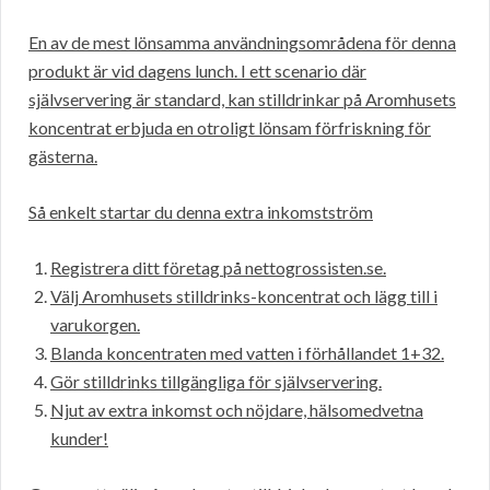
En av de mest lönsamma användningsområdena för denna
produkt är vid dagens lunch. I ett scenario där
självservering är standard, kan stilldrinkar på Aromhusets
koncentrat erbjuda en otroligt lönsam förfriskning för
gästerna.
Så enkelt startar du denna extra inkomstström
Registrera ditt företag på nettogrossisten.se.
Välj Aromhusets stilldrinks-koncentrat och lägg till i
varukorgen.
Blanda koncentraten med vatten i förhållandet 1+32.
Gör stilldrinks tillgängliga för självservering.
Njut av extra inkomst och nöjdare, hälsomedvetna
kunder!