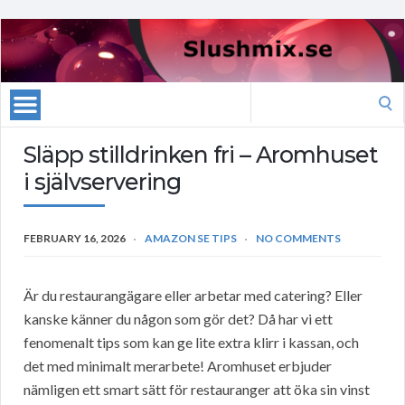
Search
for:
Släpp stilldrinken fri – Aromhuset
i självservering
FEBRUARY 16, 2026
AMAZON SE TIPS
NO COMMENTS
Är du restaurangägare eller arbetar med catering? Eller
kanske känner du någon som gör det? Då har vi ett
fenomenalt tips som kan ge lite extra klirr i kassan, och
det med minimalt merarbete! Aromhuset erbjuder
nämligen ett smart sätt för restauranger att öka sin vinst