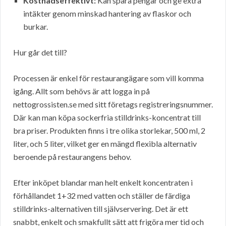
Kostnadseffektivt:
Kan spara pengar och ge extra
intäkter genom minskad hantering av flaskor och
burkar.
Hur går det till?
Processen är enkel för restaurangägare som vill komma
igång. Allt som behövs är att logga in på
nettogrossisten.se med sitt företags registreringsnummer.
Där kan man köpa sockerfria stilldrinks-koncentrat till
bra priser. Produkten finns i tre olika storlekar, 500 ml, 2
liter, och 5 liter, vilket ger en mängd flexibla alternativ
beroende på restaurangens behov.
Efter inköpet blandar man helt enkelt koncentraten i
förhållandet 1+32 med vatten och ställer de färdiga
stilldrinks-alternativen till självservering. Det är ett
snabbt, enkelt och smakfullt sätt att frigöra mer tid och