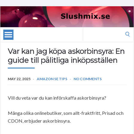
Search
for:
Var kan jag köpa askorbinsyra: En
guide till pålitliga inköpsställen
MAY 22, 2025
AMAZON SE TIPS
NO COMMENTS
Vill du veta var du kan införskaffa askorbinsyra?
Många olika onlinebutiker, som allt-fraktfritt, Prisad och
CDON, erbjuder askorbinsyra.