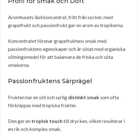
Profil för Smak och Doft
Aromhusets läskkoncentrat, fritt från socker, med
grapefrukt och passionfrukt ger en arom av tropikerna.
Koncentratet förenar grapefruktens smak med
passionfruktens egenskaper och är sötat med organiska
sötningsmedel för att balansera de friska och söta
smakerna.
Passionfruktens Särprägel
Frukten har en söt och syrlig
distinkt smak
som ofta
förknippas med tropiska frukter.
Den ger en
tropisk touch
till drycken, vilket resulterar i
en rik och komplex smak.