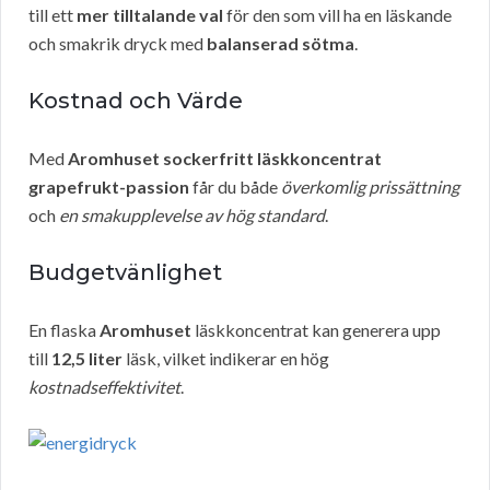
till ett
mer tilltalande val
för den som vill ha en läskande
och smakrik dryck med
balanserad sötma
.
Kostnad och Värde
Med
Aromhuset sockerfritt läskkoncentrat
grapefrukt-passion
får du både
överkomlig prissättning
och
en smakupplevelse av hög standard
.
Budgetvänlighet
En flaska
Aromhuset
läskkoncentrat kan generera upp
till
12,5 liter
läsk, vilket indikerar en hög
kostnadseffektivitet
.