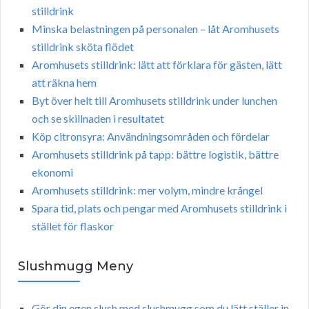
stilldrink
Minska belastningen på personalen – låt Aromhusets
stilldrink sköta flödet
Aromhusets stilldrink: lätt att förklara för gästen, lätt
att räkna hem
Byt över helt till Aromhusets stilldrink under lunchen
och se skillnaden i resultatet
Köp citronsyra: Användningsområden och fördelar
Aromhusets stilldrink på tapp: bättre logistik, bättre
ekonomi
Aromhusets stilldrink: mer volym, mindre krångel
Spara tid, plats och pengar med Aromhusets stilldrink i
stället för flaskor
Slushmugg Meny
Gör din egen slush med slushmugg som du lätt ställer in