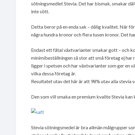
sötningsmedlet Stevia. Det har bismak, smakar dåli
inte sött.
Detta beror på en enda sak – dålig kvalitet. När fö
några hundra kronor och flera tusen kronor. Det har
Endast ett fåtal växtvarianter smakar gott – och kos
minimibeställningen så stor att små företag ej har r
ligger i spetsen och har växtvarianter som ger en v
vilka dessa företag är.
Resultatet utav det här är att 98% utav alla stevia s
Den som vill smaka en premium kvalite Stevia kan
Stevia sötningsmedel är bra allmän målgrupper som