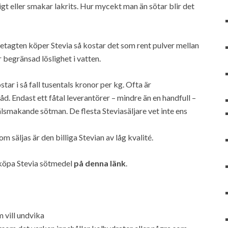
gt eller smakar lakrits. Hur mycekt man än sötar blir det
retagten köper Stevia så kostar det som rent pulver mellan
 begränsad löslighet i vatten.
tar i så fall tusentals kronor per kg. Ofta är
åd. Endast ett fåtal leverantörer – mindre än en handfull –
älsmakande sötman. De flesta Steviasäljare vet inte ens
om säljas är den billiga Stevian av låg kvalité.
 köpa Stevia sötmedel
på denna länk
.
 vill undvika