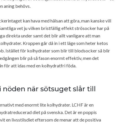
en aning behövs.
ockerintaget kan hava med hälsan att göra, man kanske vill
 Samtliga vet ju vilken bristfällig effekt strösocker har på
nga direkta under samt det blir allt vanligare att man
 kolhydrater. Kroppen går då in i ett läge som heter ketos
. Istället för kolhydrater som blir till blodsocker så blir
edgången blir på så fason enormt effektiv, men det
in för att idas med en kolhydratfri föda.
nöden när sötsuget slår till
rnativt med enormt lite kolhydrater. LCHF är en
hydratreducerad diet på svenska. Det är en poppis
ivit en livsstilsdiet eftersom de menar att de positiva