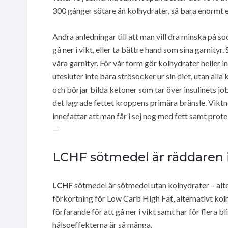
300 gånger sötare än kolhydrater, så bara enormt 
Andra anledningar till att man vill dra minska på s
gå ner i vikt, eller ta bättre hand som sina garnityr.
våra garnityr. För vår form gör kolhydrater heller i
utesluter inte bara strösocker ur sin diet, utan alla
och börjar bilda ketoner som tar över insulinets jobb
det lagrade fettet kroppens primära bränsle. Viktn
innefattar att man får i sej nog med fett samt prote
—
LCHF sötmedel är räddaren i 
LCHF
sötmedel är sötmedel utan kolhydrater – alte
förkortning för Low Carb High Fat, alternativt kol
förfarande för att gå ner i vikt samt har för flera bl
hälsoeffekterna är så många.