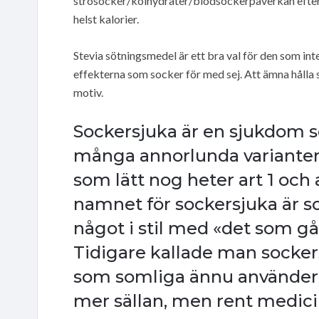
strösocker/kolhydrater/blodsockerpåverkan efters
helst kalorier.
Stevia sötningsmedel är ett bra val för den som inte
effekterna som socker för med sej. Att ämna hålla si
motiv.
Sockersjuka är en sjukdom so
många annorlunda varianter,
som lätt nog heter art 1 och 
namnet för sockersjuka är s
något i stil med «det som 
Tidigare kallade man sockers
som somliga ännu använder s
mer sällan, men rent medicin