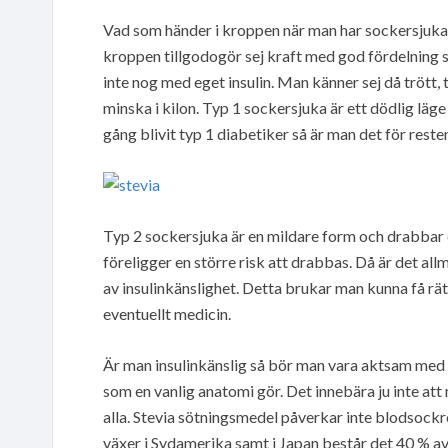
Vad som händer i kroppen när man har sockersjuka ha
kroppen tillgodogör sej kraft med god fördelning 
inte nog med eget insulin. Man känner sej då trött,
minska i kilon. Typ 1 sockersjuka är ett dödlig läg
gång blivit typ 1 diabetiker så är man det för reste
Typ 2 sockersjuka är en mildare form och drabbar o
föreligger en större risk att drabbas. Då är det al
av insulinkänslighet. Detta brukar man kunna få rät
eventuellt medicin.
Är man insulinkänslig så bör man vara aktsam med k
som en vanlig anatomi gör. Det innebära ju inte att 
alla. Stevia sötningsmedel påverkar inte blodsockr
växer i Sydamerika samt i Japan består det 40 % av