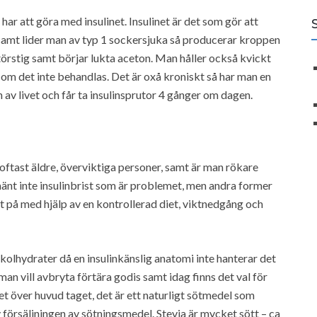
r att göra med insulinet. Insulinet är det som gör att
samt lider man av typ 1 sockersjuka så producerar kroppen
 törstig samt börjar lukta aceton. Man håller också kvickt
e om det inte behandlas. Det är oxå kroniskt så har man en
n av livet och får ta insulinsprutor 4 gånger om dagen.
ftast äldre, överviktiga personer, samt är man rökare
lmänt inte insulinbrist som är problemet, men andra former
t på med hjälp av en kontrollerad diet, viktnedgång och
olhydrater då en insulinkänslig anatomi inte hanterar det
man vill avbryta förtära godis samt idag finns det val för
et över huvud taget, det är ett naturligt sötmedel som
 försäljningen av sötningsmedel. Stevia är mycket sött – ca