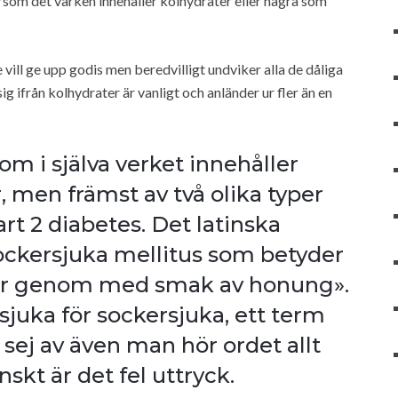
om det varken innehåller kolhydrater eller några som
 vill ge upp godis men beredvilligt undviker alla de dåliga
g ifrån kolhydrater är vanligt och anländer ur fler än en
m i själva verket innehåller
 men främst av två olika typer
art 2 diabetes. Det latinska
ockersjuka mellitus som betyder
går genom med smak av honung».
juka för sockersjuka, ett term
ej av även man hör ordet allt
skt är det fel uttryck.