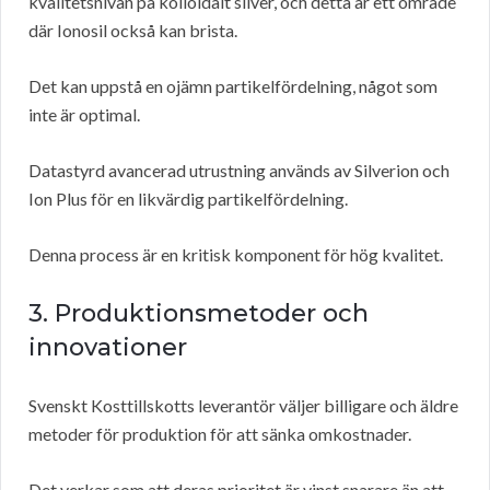
kvalitetsnivån på kolloidalt silver, och detta är ett område
där Ionosil också kan brista.
Det kan uppstå en ojämn partikelfördelning, något som
inte är optimal.
Datastyrd avancerad utrustning används av Silverion och
Ion Plus för en likvärdig partikelfördelning.
Denna process är en kritisk komponent för hög kvalitet.
3. Produktionsmetoder och
innovationer
Svenskt Kosttillskotts leverantör väljer billigare och äldre
metoder för produktion för att sänka omkostnader.
Det verkar som att deras prioritet är vinst snarare än att