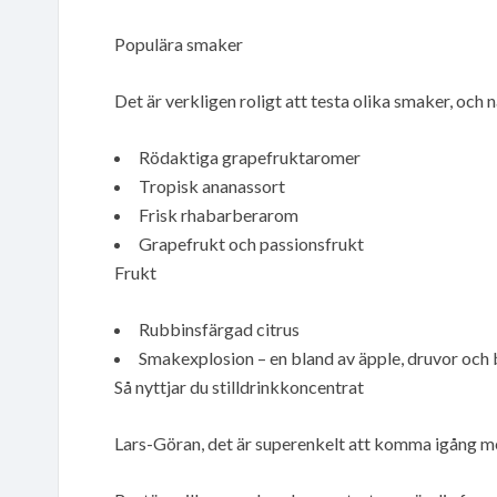
Populära smaker
Det är verkligen roligt att testa olika smaker, och 
Rödaktiga grapefruktaromer
Tropisk ananassort
Frisk rhabarberarom
Grapefrukt och passionsfrukt
Frukt
Rubbinsfärgad citrus
Smakexplosion – en bland av äpple, druvor oc
Så nyttjar du stilldrinkkoncentrat
Lars-Göran, det är superenkelt att komma igång med