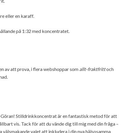
it.
e eller en karaff.
örhållande på 1:32 med koncentratet.
en av att prova, i flera webshoppar som
allt-fraktfritt
och
nad.
-Göran! Stilldrinkkoncentrat är en fantastisk metod för att
lbart vis. Tack för att du vände dig till mig med din fråga –
ta välsmakande valet att inkludera i din nya hälsosamma