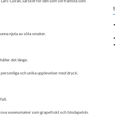
ars-Göran, särskilt för den som vill framstå som
kunna njuta av söta smaker.
 håller det länge.
 personliga och unika upplevelser med dryck.
all.
prova vuxensmaker som grapefrukt och blodapelsin.