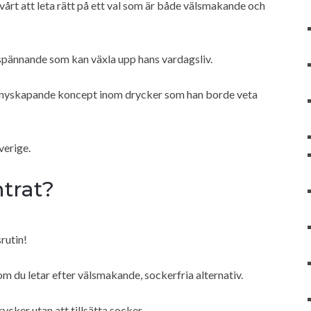
årt att leta rätt på ett val som är både välsmakande och
spännande som kan växla upp hans vardagsliv.
got nyskapande koncept inom drycker som han borde veta
verige.
ntrat?
rutin!
 om du letar efter välsmakande, sockerfria alternativ.
ycker utan att tillsätta socker.