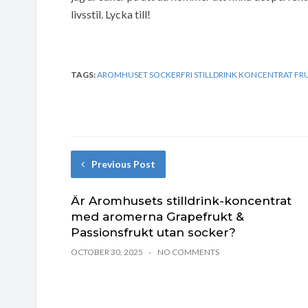
livsstil. Lycka till!
TAGS:
AROMHUSET SOCKERFRI STILLDRINK KONCENTRAT F
Previous Post
Är Aromhusets stilldrink-koncentrat
med aromerna Grapefrukt &
Passionsfrukt utan socker?
OCTOBER 30, 2025
NO COMMENTS