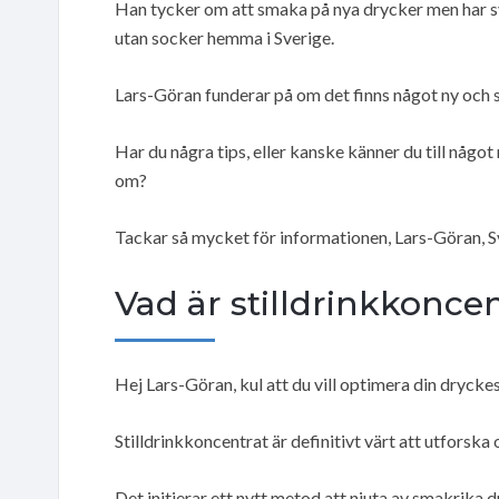
Han tycker om att smaka på nya drycker men har sv
utan socker hemma i Sverige.
Lars-Göran funderar på om det finns något ny och 
Har du några tips, eller kanske känner du till nå
om?
Tackar så mycket för informationen, Lars-Göran, S
Vad är stilldrinkkonce
Hej Lars-Göran, kul att du vill optimera din dryckes
Stilldrinkkoncentrat är definitivt värt att utforska
Det initierar ett nytt metod att njuta av smakrika dr