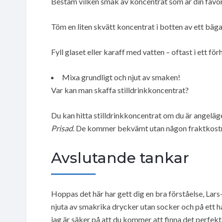
Bestäm vilken smak av koncentrat som är din favor
Töm en liten skvätt koncentrat i botten av ett bägar
Fyll glaset eller karaff med vatten – oftast i ett f
Mixa grundligt och njut av smaken!
Var kan man skaffa stilldrinkkoncentrat?
Du kan hitta stilldrinkkoncentrat om du är angeläg
Prisad
. De kommer bekvämt utan någon fraktkost
Avslutande tankar
Hoppas det här har gett dig en bra förståelse, Lars
njuta av smakrika drycker utan socker och på ett hål
jag är säker på att du kommer att finna det perfek