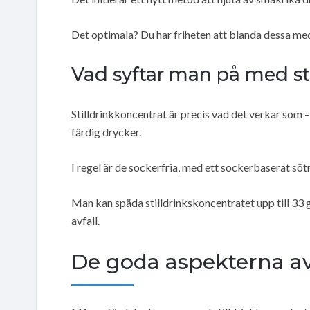
Det optimala? Du har friheten att blanda dessa med 
Vad syftar man på med sti
Stilldrinkkoncentrat är precis vad det verkar som 
färdig drycker.
I regel är de sockerfria, med ett sockerbaserat sö
Man kan späda stilldrinkskoncentratet upp till 33 
avfall.
De goda aspekterna av