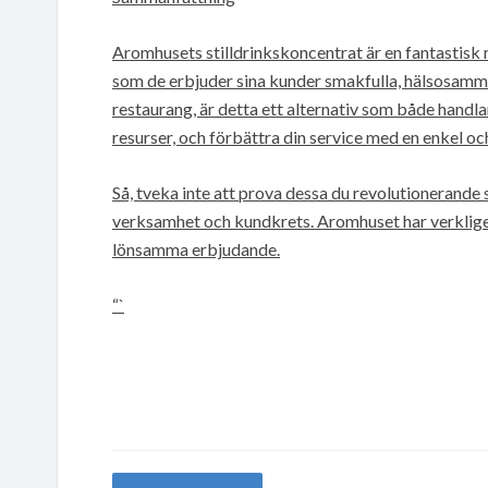
Aromhusets stilldrinkskoncentrat är en fantastisk
som de erbjuder sina kunder smakfulla, hälsosamma 
restaurang, är detta ett alternativ som både handl
resurser, och förbättra din service med en enkel oc
Så, tveka inte att prova dessa du revolutionerande 
verksamhet och kundkrets. Aromhuset har verkligen
lönsamma erbjudande.
“`