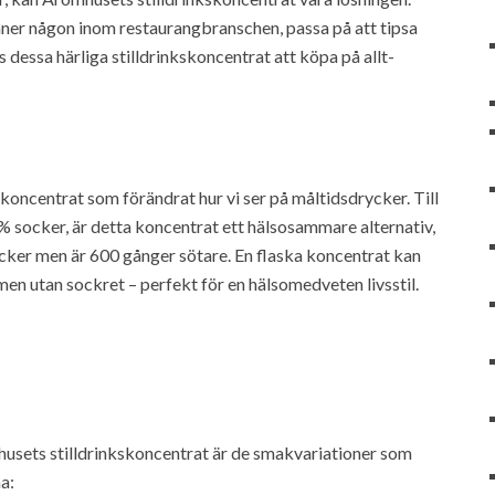
ner någon inom restaurangbranschen, passa på att tipsa
 dessa härliga stilldrinkskoncentrat att köpa på allt-
skoncentrat som förändrat hur vi ser på måltidsdrycker. Till
10% socker, är detta koncentrat ett hälsosammare alternativ,
cker men är 600 gånger sötare. En flaska koncentrat kan
men utan sockret – perfekt för en hälsomedveten livsstil.
husets stilldrinkskoncentrat är de smakvariationer som
a: