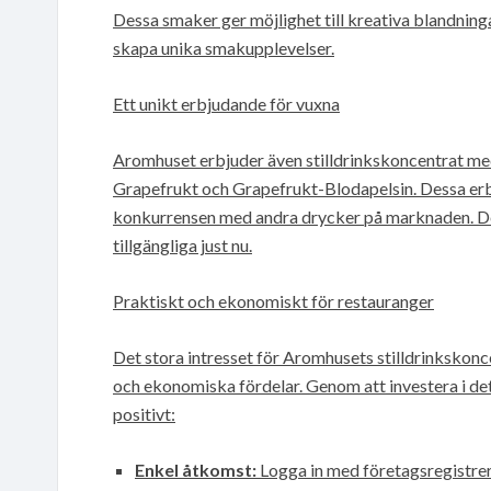
Dessa smaker ger möjlighet till kreativa blandning
skapa unika smakupplevelser.
Ett unikt erbjudande för vuxna
Aromhuset erbjuder även stilldrinkskoncentrat me
Grapefrukt och Grapefrukt-Blodapelsin. Dessa erbj
konkurrensen med andra drycker på marknaden. Des
tillgängliga just nu.
Praktiskt och ekonomiskt för restauranger
Det stora intresset för Aromhusets stilldrinkskon
och ekonomiska fördelar. Genom att investera i de
positivt:
Enkel åtkomst:
Logga in med företagsregistre