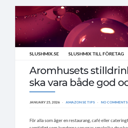
SLUSHMIX.SE
SLUSHMIX TILL FÖRETAG
Aromhusets stilldrink
ska vara både god o
JANUARY 25, 2026
AMAZON SE TIPS
NO COMMENTS
För alla som äger en restaurang, café eller cateringf
samtidigt som kunderna serveras smakrika drycker,