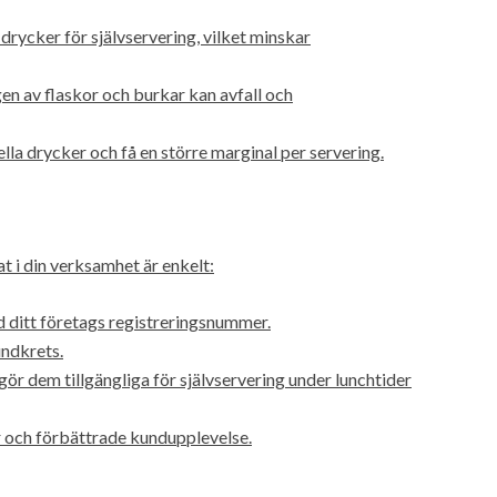
drycker för självservering, vilket minskar
 av flaskor och burkar kan avfall och
ella drycker och få en större marginal per servering.
 i din verksamhet är enkelt:
d ditt företags registreringsnummer.
undkrets.
r dem tillgängliga för självservering under lunchtider
 och förbättrade kundupplevelse.