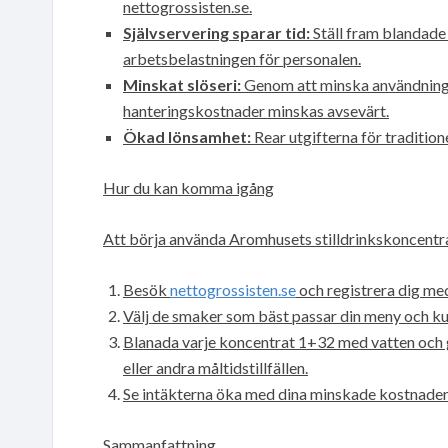
nettogrossisten.se.
Självservering sparar tid:
Ställ fram blandade 
arbetsbelastningen för personalen.
Minskat slöseri:
Genom att minska användningen
hanteringskostnader minskas avsevärt.
Ökad lönsamhet:
Rear utgifterna för tradition
Hur du kan komma igång
Att börja använda Aromhusets stilldrinkskoncentrat
Besök
nettogrossisten.se
och registrera dig me
Välj de smaker som bäst passar din meny och k
Blanada varje koncentrat 1+32 med vatten och gö
eller andra måltidstillfällen.
Se intäkterna öka med dina minskade kostnader
Sammanfattning