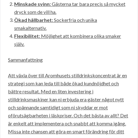
Minskade svinn:
Gästerna tar bara precis så mycket
dryck som de vill ha.
Ökad hållbarhet:
Sockerfria och unika
smakalternativ.
Flexibilitet:
Möjlighet att kombinera olika smaker
själv.
Sammanfattning
Att växla över till Aromhusets stilldrinkskoncentrat är en
strategi som kan leda till både ökad kundnöjdhet och
bättre resultat. Med en liten investering i
stilldrinksmaskiner kan ni erbjuda era gäster något nytt
och spännande samtidigt som ni skyddar er mot
oförutsägbarheten i läskpriser. Och det bästa av allt? Det
är enkelt att implementera och snabbt att komma igång.
Missa inte chansen att göra en smart förändring för ditt