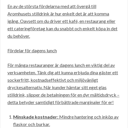
En av de största fördelarna med att övergå till
Aromhusets stilldrink är hur enkelt det är att komma
igång. Oavsett om du driver ett kafé, en restaurang eller
ett cateringföretag kan du snabbt och enkelt köpa in det
du behöver.
Fördelar för dagens lunch
För många restauranger är dagens lunch en viktig del av
verksamheten. Tänk dig att kunna erbjuda dina gäster ett
sockerfritt, kostnadseffektivt och miljövänligt
dryckesalternativ. När kunder hämtar sitt eget glas
stilldrink, slipper de betalningen för en dyr måltidsdryck –
detta betyder samtidigt förbättrade marginaler för er!
Minskade kostnader:
Mindre hantering och inköp av
flaskor och burkar.